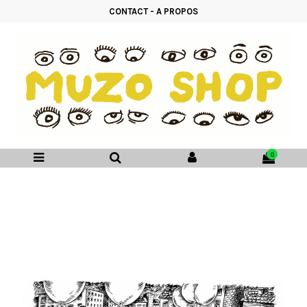
CONTACT
-
A PROPOS
0