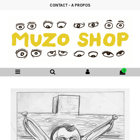
CONTACT
-
A PROPOS
0