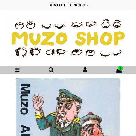
CONTACT
-
A PROPOS
0